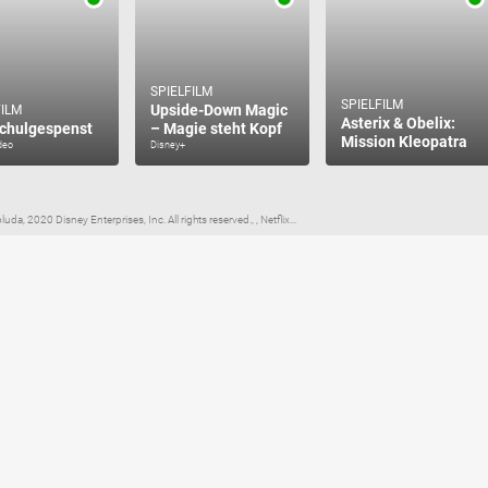
SPIELFILM
SPIELFILM
Upside-Down Magic
FILM
Asterix & Obelix:
chulgespenst
– Magie steht Kopf
Mission Kleopatra
deo
Disney+
, 2020 Disney Enterprises, Inc. All rights reserved., , Netflix...