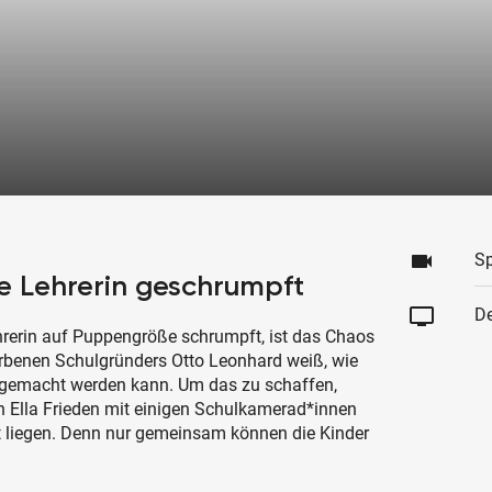
videocam
Sp
ne Lehrerin geschrumpft
tv
De
hrerin auf Puppengröße schrumpft, ist das Chaos
torbenen Schulgründers Otto Leonhard weiß, wie
 gemacht werden kann. Um das zu schaffen,
n Ella Frieden mit einigen Schulkamerad*innen
eit liegen. Denn nur gemeinsam können die Kinder