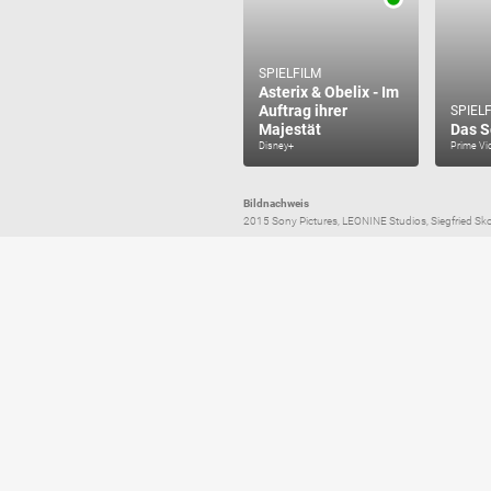
SPIELFILM
Asterix & Obelix - Im
Auftrag ihrer
SPIEL
Majestät
Das S
Disney+
Prime Vi
Bildnachweis
2015 Sony Pictures, LEONINE Studios, Siegfried Skoluda