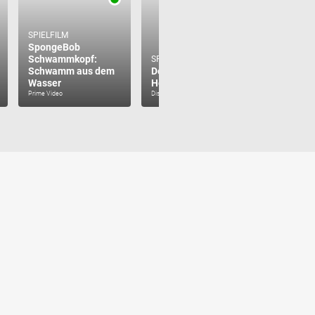
SPIELFILM
SpongeBob
Schwammkopf:
SPIELFILM
Schwamm aus dem
Der Räuber
SPIELFILM
Wasser
Hotzenplotz (2006)
Zwerg N
Prime Video
Disney+