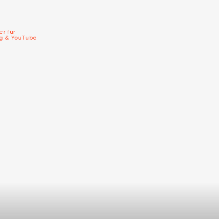
er für
ng & YouTube