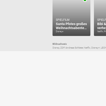
SPIELFILM
SPIEL
Santa Pfotes großes
Bibi &
Weihnachtsabenteuer
verhe
Disney+
Netflix, 
Bildnachweis
Disney, ZDF/Andreas Schlieter, Netflix, Disney+, L