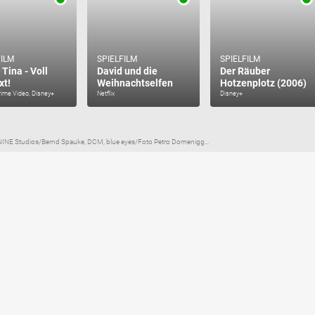
FILM
SPIELFILM
SPIELFILM
 Tina - Voll
David und die
Der Räuber
xt!
Weihnachtselfen
Hotzenplotz (2006)
Prime Video, Disney+
Netflix
Disney+
EONINE Studios/Bernd Spauke, DCM, blue eyes/Foto Petro Domenigg...