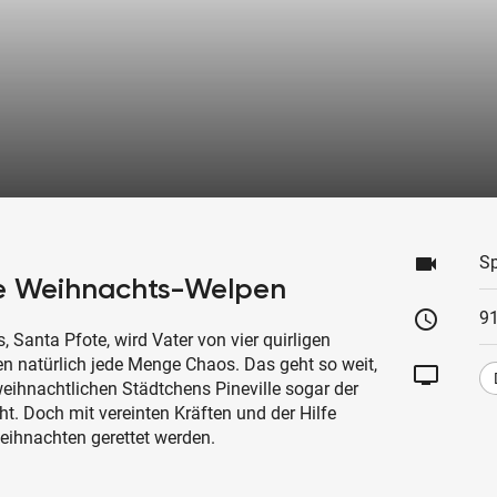
videocam
Sp
ie Weihnachts-Welpen
schedule
91
anta Pfote, wird Vater von vier quirligen
ten natürlich jede Menge Chaos. Das geht so weit,
tv
ihnachtlichen Städtchens Pineville sogar der
ht. Doch mit vereinten Kräften und der Hilfe
ihnachten gerettet werden.