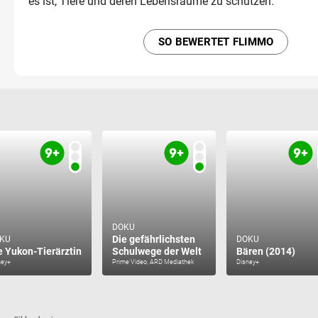
es ist, Tiere und deren Lebensräume zu schützen.
SO BEWERTET FLIMMO
DOKU
Die gefährlichsten
KU
DOKU
e Yukon-Tierärztin
Schulwege der Welt
Bären (2014)
ney+
Prime Video, ARD Mediathek
Disney+