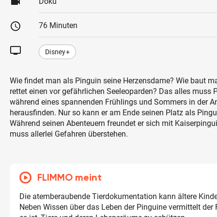
videocam
Doku
schedule
76 Minuten
tv
Disney+
Wie findet man als Pinguin seine Herzensdame? Wie baut m
rettet einen vor gefährlichen Seeleoparden? Das alles muss 
während eines spannenden Frühlings und Sommers in der An
herausfinden. Nur so kann er am Ende seinen Platz als Ping
Während seinen Abenteuern freundet er sich mit Kaiserping
muss allerlei Gefahren überstehen.
FLIMMO meint
Die atemberaubende Tierdokumentation kann ältere Kinder
Neben Wissen über das Leben der Pinguine vermittelt der F