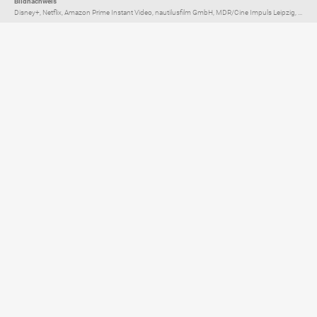
Bildnachweis
Disney+, Netflix, Amazon Prime Instant Video, nautilusfilm GmbH, MDR/Cine Impuls Leipzig, ...
Elternratgeber für
TV, Streaming & YouTube