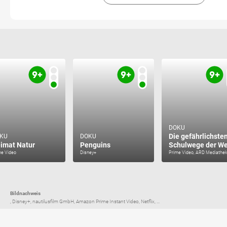
DOKU
Die gefährlichste
KU
DOKU
imat Natur
Penguins
Schulwege der We
me Video
Disney+
Prime Video, ARD Mediathek
Bildnachweis
, Disney+, nautilusfilm GmbH, Amazon Prime Instant Video, Netflix, ...