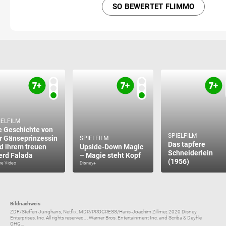
SO BEWERTET FLIMMO
IELFILM
e Geschichte von
SPIELFILM
r Gänseprinzessin
SPIELFILM
Das tapfere
d ihrem treuen
Upside-Down Magic
Schneiderlein
erd Falada
– Magie steht Kopf
(1956)
me Video
Disney+
Bildnachweis
ZDF/Steffen Junghans, Netflix, MDR/PROGRESS/Hans-Joachim Zillmer, 2020 Disney
Enterprises, Inc. All rights reserved., , Warner Bros. Entertainment Inc. and Scriba & Deyhle
OHG...