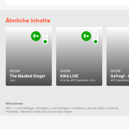
Ähnliche Inhalte
SHOW
SHOW
SHOW
The Masked Singer
KiKA LIVE
Gefragt -
Joyn
KiKA.de, ARD Mediathek, KiKA
ARD Mediathek,
Bildnachweis
SAT.1 / Julia Feldhagen, ProSieben/Julia Feldhagen, KiKA/Bernd Jaworek, ARD/Uwe Ernst,
ProSieben / Benedikt Müller, ARD/Morris Mac Matzen...