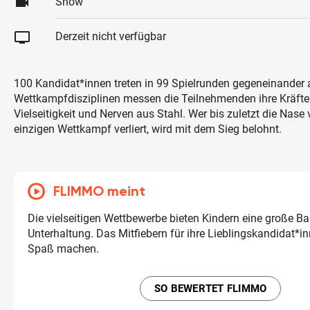
videocam
Show
tv
Derzeit nicht verfügbar
100 Kandidat*innen treten in 99 Spielrunden gegeneinander a
Wettkampfdisziplinen messen die Teilnehmenden ihre Kräft
Vielseitigkeit und Nerven aus Stahl. Wer bis zuletzt die Nase
einzigen Wettkampf verliert, wird mit dem Sieg belohnt.
FLIMMO meint
Die vielseitigen Wettbewerbe bieten Kindern eine große Ba
Unterhaltung. Das Mitfiebern für ihre Lieblingskandidat*i
Spaß machen.
SO BEWERTET FLIMMO