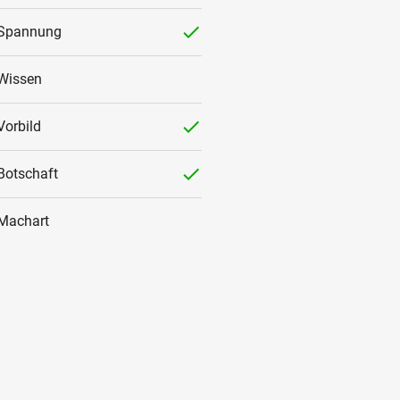
checked
Spannung
Wissen
checked
Vorbild
checked
Botschaft
Machart