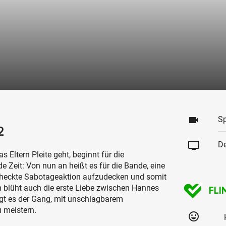
videocam
Sp
2
tv
De
s Eltern Pleite geht, beginnt für die
e Zeit: Von nun an heißt es für die Bande, eine
eheckte Sabotageaktion aufzudecken und somit
en blüht auch die erste Liebe zwischen Hannes
FLI
ngt es der Gang, mit unschlagbarem
 meistern.
tag_faces