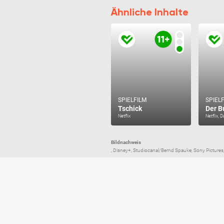
Ähnliche Inhalte
SPIELFILM
SPIEL
Tschick
Der B
Netflix
Netflix, 
Bildnachweis
, Disney+, Studiocanal/Bernd Spauke, Sony Pictures, 