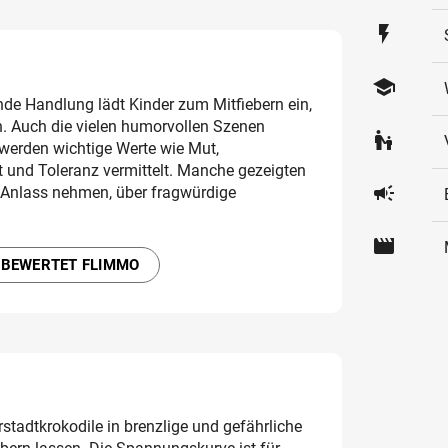
flash_on
school
de Handlung lädt Kinder zum Mitfiebern ein,
n. Auch die vielen humorvollen Szenen
escalator_warning
erden wichtige Werte wie Mut,
und Toleranz vermittelt. Manche gezeigten
campaign
 Anlass nehmen, über fragwürdige
movie
 BEWERTET FLIMMO
stadtkrokodile in brenzlige und gefährliche