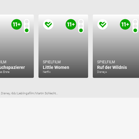
FILM
SPIELFILM
SPIELFILM
uchspazierer
Little Women
Ruf der Wildnis
Das Erste
Netflix
Disney+
Disney, rbb/Lieblingsfilm/Martin Schlecht...