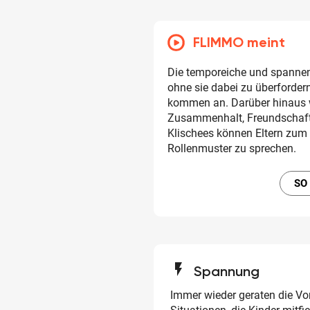
FLIMMO meint
Die temporeiche und spannen
ohne sie dabei zu überforder
kommen an. Darüber hinaus w
Zusammenhalt, Freundschaft 
Klischees können Eltern zum
Rollenmuster zu sprechen.
SO
flash_on
Spannung
Immer wieder geraten die Vor