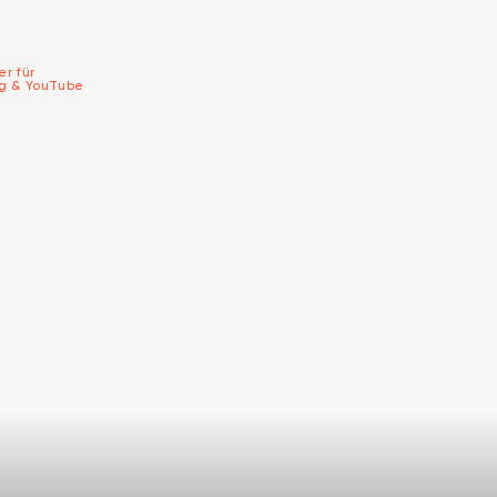
er für
ng & YouTube