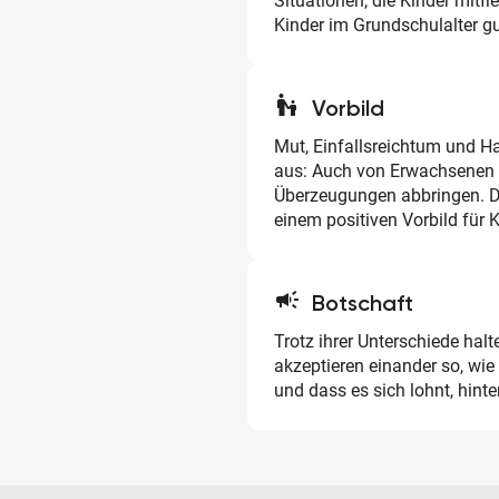
Situationen, die Kinder mitf
Kinder im Grundschulalter gu
escalator_warning
Vorbild
Mut, Einfallsreichtum und Ha
aus: Auch von Erwachsenen l
Überzeugungen abbringen. D
einem positiven Vorbild für K
campaign
Botschaft
Trotz ihrer Unterschiede ha
akzeptieren einander so, wie 
und dass es sich lohnt, hinte