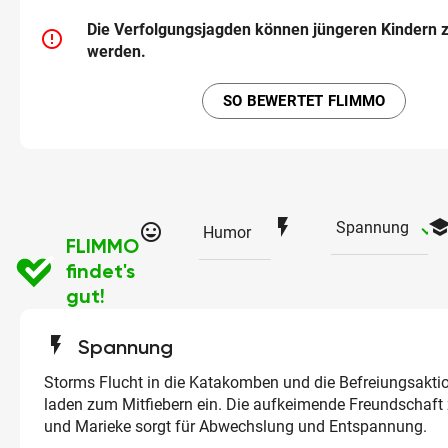
Die Verfolgungsjagden können jüngeren Kindern 
error_outline
werden.
SO BEWERTET FLIMMO
flash_on
schoo
ch
Spannung
tag_faces
Humor
FLIMMO
findet's
gut!
flash_on
Spannung
Storms Flucht in die Katakomben und die Befreiungsakti
laden zum Mitfiebern ein. Die aufkeimende Freundschaft
und Marieke sorgt für Abwechslung und Entspannung.