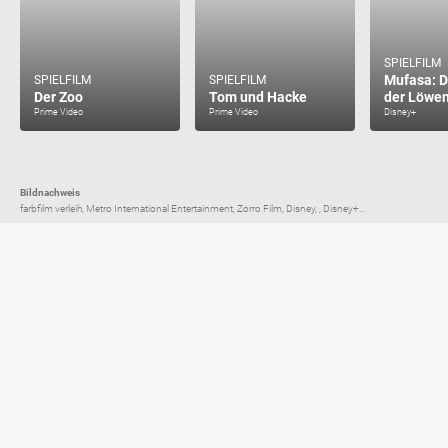
SPIELFILM
Mufasa: D
SPIELFILM
SPIELFILM
Der Zoo
Tom und Hacke
der Löwe
Prime Video
Prime Video
Disney+
Bildnachweis
farbfilm verleih, Metro International Entertainment, Zorro Film, Disney, , Disney+...