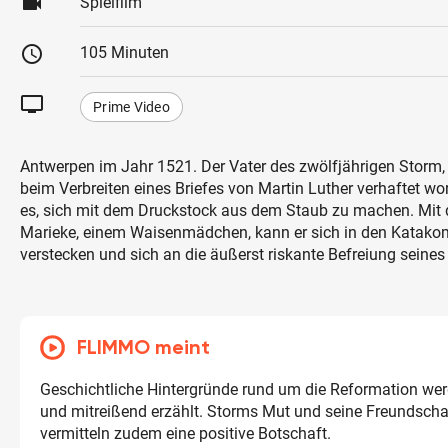
videocam
Spielfilm
schedule
105 Minuten
tv
Prime Video
Antwerpen im Jahr 1521. Der Vater des zwölfjährigen Storm, e
beim Verbreiten eines Briefes von Martin Luther verhaftet wo
es, sich mit dem Druckstock aus dem Staub zu machen. Mit d
Marieke, einem Waisenmädchen, kann er sich in den Katako
verstecken und sich an die äußerst riskante Befreiung seine
FLIMMO meint
Geschichtliche Hintergründe rund um die Reformation w
und mitreißend erzählt. Storms Mut und seine Freundscha
vermitteln zudem eine positive Botschaft.