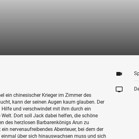
videocam
Sp
tv
De
el ein chinesischer Krieger im Zimmer des
ucht, kann der seinen Augen kaum glauben. Der
 Hilfe und verschwindet mit ihm durch ein
Welt. Dort soll Jack dabei helfen, die schöne
en des herzlosen Barbarenkönigs Arun zu
t ein nervenaufreibendes Abenteuer, bei dem der
r einmal über sich hinauswachsen muss und sich