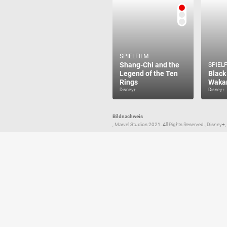
SPIELFILM
Shang-Chi and the
SPIEL
Legend of the Ten
Black
Rings
Wakan
Disney+
Disney+
Bildnachweis
, Marvel Studios 2021. All Rights Reserved., Disney+,