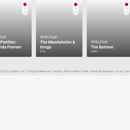
FILM
SPIELFILM
 Panther:
The Mandalorian &
SPIELFILM
da Forever
Grogu
The Batman
Kino
Netflix
 2025 Lucasfilm Ltd™. All Rights Reserved., Amazon Prime Instant Video, Disney Enterprises, Inc. and Jerr