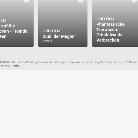
SPIELFILM
FILM
Phantastische
s of the
Tierwesen:
bean - Fremde
SPIELFILM
Grindelwalds
ten
Duell der Magier
Verbrechen
Disney+
EIMER FILMS. All rights reserved., Disney Enterprises, Inc. and Jerry Bruckheimer Inc., 2018 Warner
endijk, Netflix...