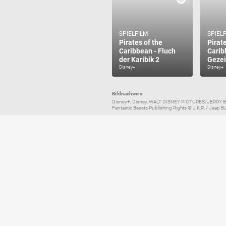
SPIELFILM
SPIEL
Pirates of the
Pirate
Caribbean - Fluch
Carib
der Karibik 2
Gezei
Disney+
Disney+
Bildnachweis
Disney+, Disney, WALT DISNEY PICTURES/JERRY BRUCKH
Fantastic Beasts Publishing Rights © J.K.R. / Jaap Buit