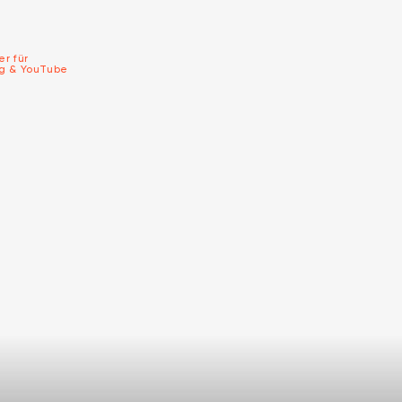
er für
ng & YouTube