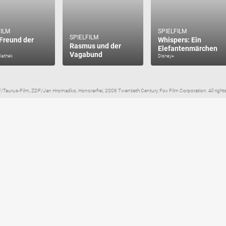
FILM
SPIELFILM
SPIELFILM
Freund der
Whispers: Ein
Rasmus und der
Elefantenmärchen
Vagabund
iathek
Disney+
/Taurus-Film, ZDF/Jan Hromadko, Honorarfrei, 2006 Twentieth Century Fox Film Corporation. All rights