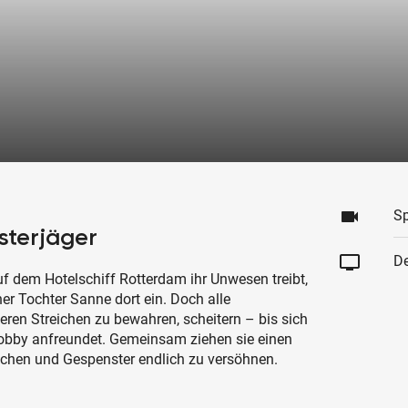
videocam
Sp
sterjäger
tv
De
uf dem Hotelschiff Rotterdam ihr Unwesen treibt,
ner Tochter Sanne dort ein. Doch alle
ren Streichen zu bewahren, scheitern – bis sich
obby anfreundet. Gemeinsam ziehen sie einen
chen und Gespenster endlich zu versöhnen.