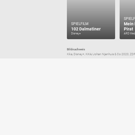
SPIEL
Mein 
SPIELFILM
102 Dalmatiner
Pirat
Disney+
ARD Med
Bildnachweis
Kika, Disney+, KiKA/Johan Nijenhuis & Co 2020, ZDF