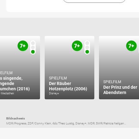
IELFILM
s singende,
SPIELFILM
SPIELFILM
ingende
Der Räuber
Der Prinz und der
umchen (2016)
Hotzenplotz (2006)
Abendstern
 Mediathek
Disney+
Bildnachweis
MDR/Progress, ZDF/Conny Klein, rbb/Theo Lustig, Disney+, MDR, SWR/Patricia Neligan...