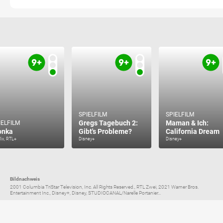
SPIELFILM
SPIELFILM
Gregs Tagebuch 2:
Maman & Ich:
IELFILM
onka
Gibt's Probleme?
California Dream
lix, RTL+
Disney+
Disney+
Bildnachweis
2001 Columbia TriStar Television, Inc. All Rights Reserved., RTL Zwei, 2021 Warner Bros.
Entertainment Inc., Disney+, Disney, STUDIOCANAL/Narelle Portanier...