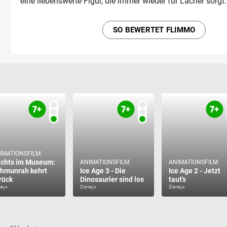
eine liebenswerte Figur, die immer wieder für Lacher sorgt.
SO BEWERTET FLIMMO
IMATIONSFILM
chts im Museum:
ANIMATIONSFILM
ANIMATIONSFILM
hmunrah kehrt
Ice Age 3 - Die
Ice Age 2 - Jetzt
rück
Dinosaurier sind los
taut's
ney+
Disney+
Disney+