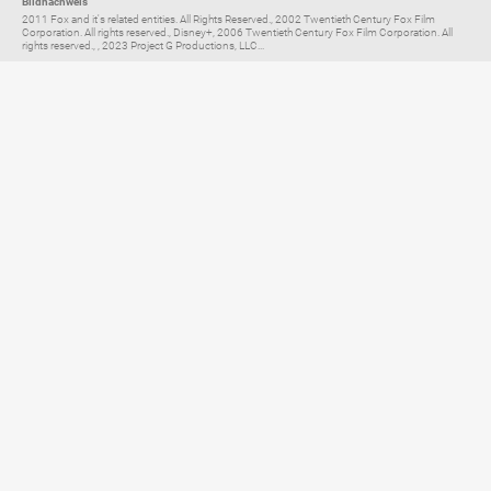
Bildnachweis
2011 Fox and it's related entities. All Rights Reserved., 2002 Twentieth Century Fox Film
Corporation. All rights reserved., Disney+, 2006 Twentieth Century Fox Film Corporation. All
rights reserved., , 2023 Project G Productions, LLC...
Elternratgeber für
TV, Streaming & YouTube