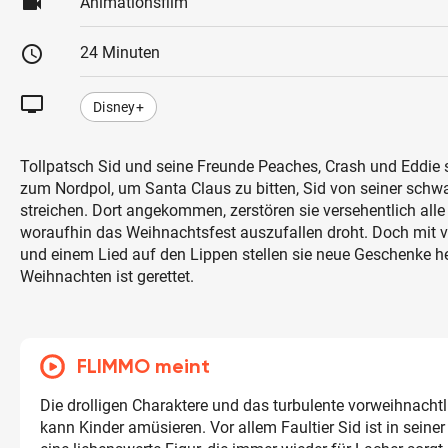
videocam
Animationsfilm
schedule
24 Minuten
tv
Disney+
Tollpatsch Sid und seine Freunde Peaches, Crash und Eddie
zum Nordpol, um Santa Claus zu bitten, Sid von seiner schwa
streichen. Dort angekommen, zerstören sie versehentlich all
woraufhin das Weihnachtsfest auszufallen droht. Doch mit v
und einem Lied auf den Lippen stellen sie neue Geschenke he
Weihnachten ist gerettet.
FLIMMO meint
Die drolligen Charaktere und das turbulente vorweihnachtl
kann Kinder amüsieren. Vor allem Faultier Sid ist in seiner 