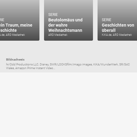
SERIE
Beutolomäus und
RIE
SERIE
in Traum, meine
der wahre
Geschichten von
schichte
Weihnachtsmann
überall
A.de, ARD Mediathek
ARD Mediathek
KiKA.de, ARD Mediathek
Bildnachweis
hr/Odd Productions LLC, Disney, SWR/LOOKSfilm/imago images, KiKA/WunderWerk, SR/S4C
Wales, Amazon Prime Instant Video...