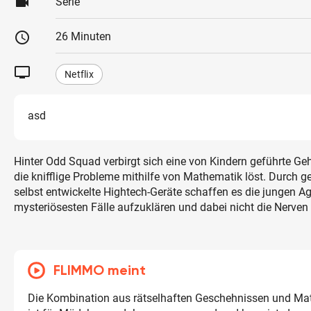
videocam
Serie
schedule
26 Minuten
tv
Netflix
asd
Hinter Odd Squad verbirgt sich eine von Kindern geführte Ge
die knifflige Probleme mithilfe von Mathematik löst. Durch ge
selbst entwickelte Hightech-Geräte schaffen es die jungen A
mysteriösesten Fälle aufzuklären und dabei nicht die Nerven z
FLIMMO meint
Die Kombination aus rätselhaften Geschehnissen und M