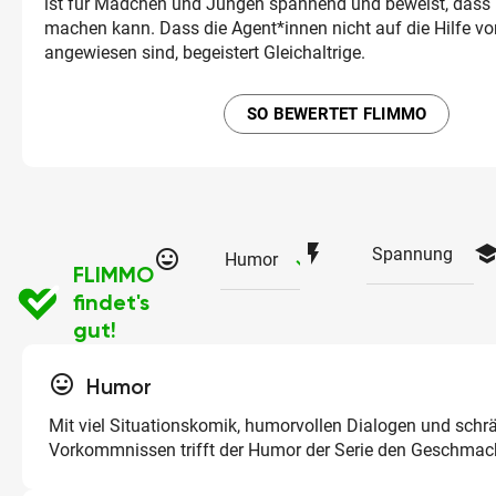
ist für Mädchen und Jungen spannend und beweist, das
machen kann. Dass die Agent*innen nicht auf die Hilfe 
angewiesen sind, begeistert Gleichaltrige.
SO BEWERTET FLIMMO
flash_on
schoo
Spannung
tag_faces
checked
Humor
FLIMMO
findet's
gut!
tag_faces
Humor
Mit viel Situationskomik, humorvollen Dialogen und schr
Vorkommnissen trifft der Humor der Serie den Geschmac