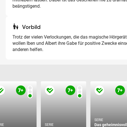
beängstigend.
escalator_warning
Vorbild
Trotz der vielen Verlockungen, die das magische Hörgerät 
wollen Iben und Albert ihre Gabe für positive Zwecke ein
anderen helfen.
SERIE
Das geheimnisvol
RIE
SERIE