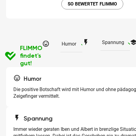
SO BEWERTET FLIMMO
flash_on
schoo
ch
Spannung
tag_faces
checked
Humor
FLIMMO
findet's
gut!
tag_faces
Humor
Die positive Botschaft wird mit Humor und ohne pädago
Zeigefinger vermittelt.
flash_on
Spannung
Immer wieder geraten Iben und Albert in brenzlige Situati
mitfiebern lassen. Dabei ist das Geschehen nie zu dramat