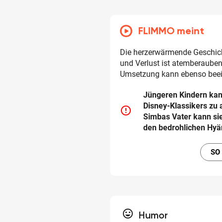
FLIMMO meint
Die herzerwärmende Geschic
und Verlust ist atemberauben
Umsetzung kann ebenso beei
Jüngeren Kindern kan
Disney-Klassikers zu 
error_outline
Simbas Vater kann si
den bedrohlichen Hyä
SO
tag_faces
Humor