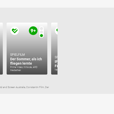
SPIELFILM
SPIELFILM
SPIELFILM
Der Sommer, als ich
IF: Imaginäre
Rhabarbe
fliegen lernte
Freunde
Rhabarb
Prime Video, KiKA.de, ARD
Netflix
Prime Video
Mediathek
td and Screen Australia, Constantin Film, Der