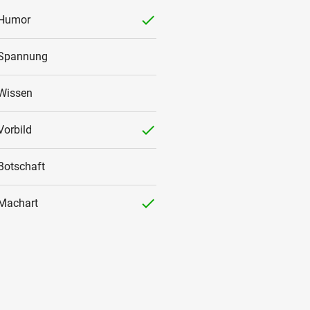
checked
Humor
Spannung
Wissen
checked
Vorbild
Botschaft
checked
Machart