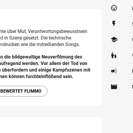
tag_faces
flash_on
hte über Mut, Verantwortungsbewusstsein
d in Szene gesetzt. Die technische
school
ndrucken wie die mitreißenden Songs.
escalator_warning
n die bildgewaltige Neuverfilmung des
aufregend werden. Vor allem der Tod von
e überfordern und einige Kampfszenen mit
campaign
nen können furchteinflößend sein.
movie
 BEWERTET FLIMMO