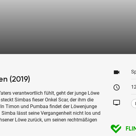
videocam
Sp
n (2019)
schedule
1
Vaters verantwortlich fühlt, geht der junge Löwe
e steckt Simbas fieser Onkel Scar, der ihm die
tv
l. In Timon und Pumbaa findet der Löwenjunge
 Simba lässt seine Vergangenheit nicht los und
achsener Löwe zurück, um seinen rechtmäßigen
FLI