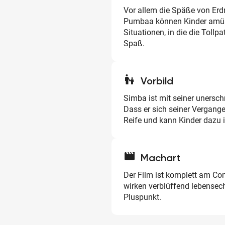
Vor allem die Späße von E
Pumbaa können Kinder amüsi
Situationen, in die die Toll
Spaß.
escalator_warning
Vorbild
Simba ist mit seiner unersch
Dass er sich seiner Vergange
Reife und kann Kinder dazu in
movie
Machart
Der Film ist komplett am Co
wirken verblüffend lebensech
Pluspunkt.