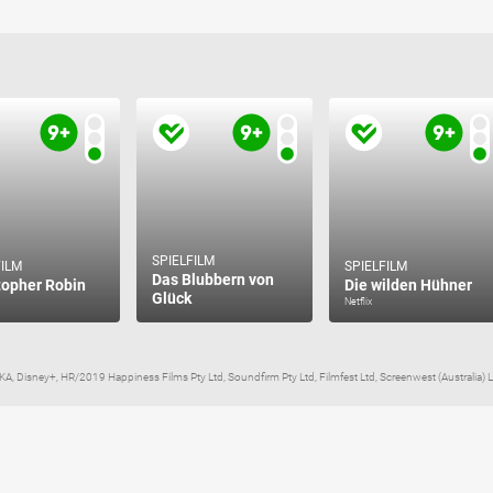
SPIELFILM
FILM
SPIELFILM
Das Blubbern von
topher Robin
Die wilden Hühner
Glück
Netflix
KIKA, Disney+, HR/2019 Happiness Films Pty Ltd, Soundfirm Pty Ltd, Filmfest Ltd, Screenwest (Australia) L