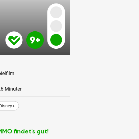
ielfilm
26 Minuten
Disney+
MMO findet's gut!