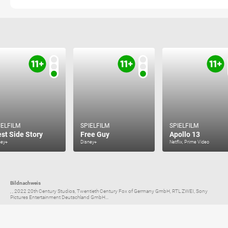
IELFILM
SPIELFILM
SPIELFILM
st Side Story
Free Guy
Apollo 13
ney+
Disney+
Netflix, Prime Video
Bildnachweis
, , 2022 20th Century Studios, Twentieth Century Fox of Germany GmbH, RTL ZWEI, Sony
Pictures Entertainment Deutschland GmbH...