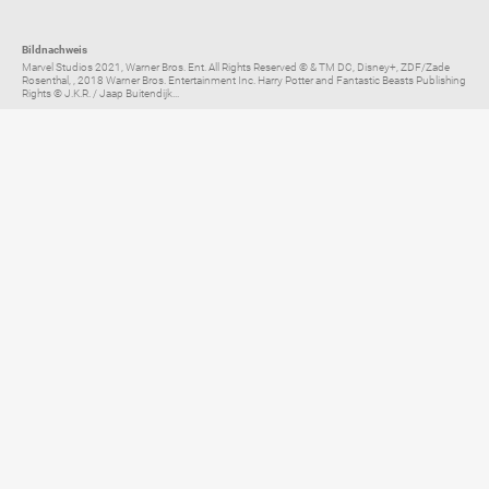
Bildnachweis
Marvel Studios 2021, Warner Bros. Ent. All Rights Reserved © & TM DC, Disney+, ZDF/Zade
Rosenthal, , 2018 Warner Bros. Entertainment Inc. Harry Potter and Fantastic Beasts Publishing
Rights © J.K.R. / Jaap Buitendijk...