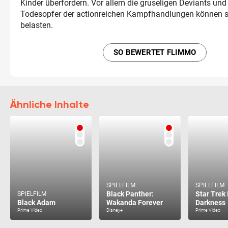
Kinder überfordern. Vor allem die gruseligen Deviants un
Todesopfer der actionreichen Kampfhandlungen können s
belasten.
SO BEWERTET FLIMMO
Ähnliche Inhalte
SPIELFILM
SPIELFILM
Black Panther:
Star Trek 
SPIELFILM
Black Adam
Wakanda Forever
Darkness
Prime Video
Disney+
Prime Video