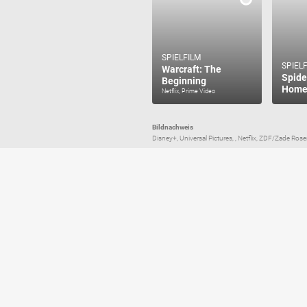
SPIELFILM
SPIEL
Warcraft: The
Spide
Beginning
Home
Netflix, Prime Video
Bildnachweis
Disney+, Universal Pictures, , Netflix, ZDF/Zade Rosen