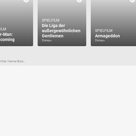
SPIELFILM
Die Liga der
FILM
außergewöhnlichen
SPIELFILM
r-Man:
Gentlemen
Armageddon
coming
Disney+
Disney+
thal, Warner Bros....