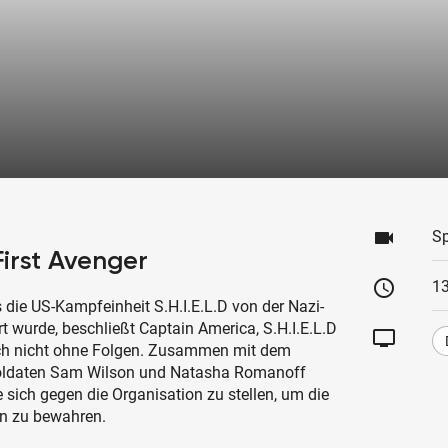
videocam
Sp
First Avenger
schedule
1
 die US-Kampfeinheit S.H.I.E.L.D von der Nazi-
 wurde, beschließt Captain America, S.H.I.E.L.D
tv
lich nicht ohne Folgen. Zusammen mit dem
Soldaten Sam Wilson und Natasha Romanoff
 sich gegen die Organisation zu stellen, um die
n zu bewahren.