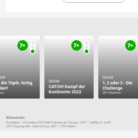
HOW
SHOW
SHOW
 die Töpfe, fertig,
1, 2 oder 3 - Die
CATCH! Kampf der
cker!
Challenge
Kontinente 2022
ney+
ZDF Mediathek
Bildnachweis
ProSieben / Willi Weber, ZDF/Ralf Wilschewski, Disney+, SAT.1 / Steffen Z. Wolff,
ZDF/Ruppografie - Nadine Rupp, SAT.1 / Willi Weber...