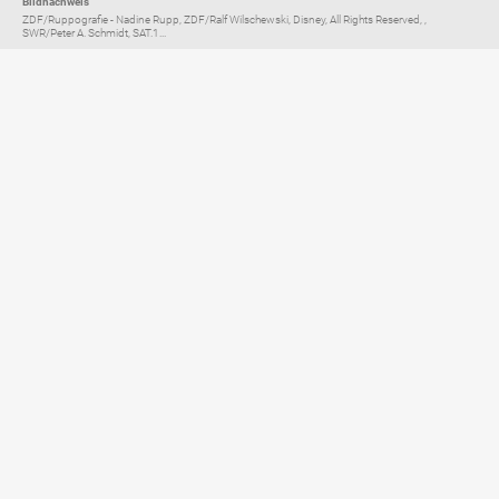
Bildnachweis
ZDF/Ruppografie - Nadine Rupp, ZDF/Ralf Wilschewski, Disney, All Rights Reserved, ,
SWR/Peter A. Schmidt, SAT.1...
Elternratgeber für
TV, Streaming & YouTube