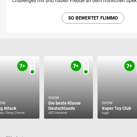
Challenges mit und haben Freude an dem fröhlichen Spekt
SO BEWERTET FLIMMO
SHOW
Die beste Klasse
HOW
SHOW
g Attack
Deutschlands
Super Toy Club
ney+, Disney Channel
ARD Mediathek
toggo