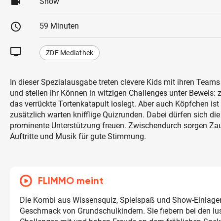
videocam
Show
schedule
59 Minuten
tv
ZDF Mediathek
In dieser Spezialausgabe treten clevere Kids mit ihren Team
und stellen ihr Können in witzigen Challenges unter Beweis: 
das verrückte Tortenkatapult loslegt. Aber auch Köpfchen ist
zusätzlich warten knifflige Quizrunden. Dabei dürfen sich di
prominente Unterstützung freuen. Zwischendurch sorgen Zau
Auftritte und Musik für gute Stimmung.
FLIMMO meint
Die Kombi aus Wissensquiz, Spielspaß und Show-Einlagen 
Geschmack von Grundschulkindern. Sie fiebern bei den lu