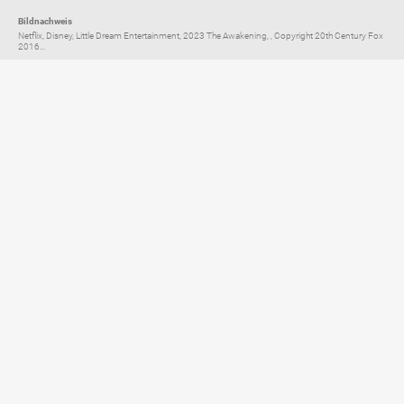
Bildnachweis
Netflix, Disney, Little Dream Entertainment, 2023 The Awakening, , Copyright 20th Century Fox
2016...
Elternratgeber für
TV, Streaming & YouTube