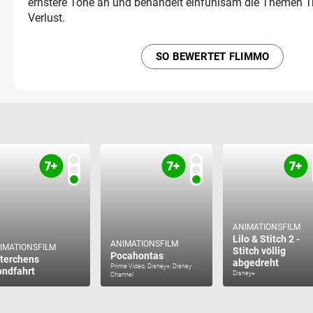
ernstere Töne an und behandelt einfühlsam die Themen T
Verlust.
SO BEWERTET FLIMMO
ANIMATIONSFILM
Lilo & Stitch 2 -
ANIMATIONSFILM
IMATIONSFILM
Stitch völlig
Pocahontas
terchens
abgedreht
Prime Video, Disney+, Disney
ndfahrt
Disney+
Channel