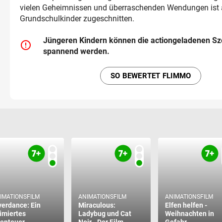
vielen Geheimnissen und überraschenden Wendungen ist 
Grundschulkinder zugeschnitten.
Jüngeren Kindern können die actiongeladenen S
error_outline
spannend werden.
SO BEWERTET FLIMMO
IMATIONSFILM
ANIMATIONSFILM
ANIMATIONSFILM
verdance: Ein
Miraculous:
Elfen helfen -
imiertes
Ladybug und Cat
Weihnachten in