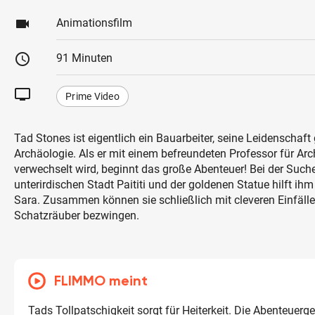
videocam
Animationsfilm
schedule
91 Minuten
tv
Prime Video
Tad Stones ist eigentlich ein Bauarbeiter, seine Leidenschaft
Archäologie. Als er mit einem befreundeten Professor für Ar
verwechselt wird, beginnt das große Abenteuer! Bei der Such
unterirdischen Stadt Paititi und der goldenen Statue hilft ihm
Sara. Zusammen können sie schließlich mit cleveren Einfäll
Schatzräuber bezwingen.
FLIMMO meint
Tads Tollpatschigkeit sorgt für Heiterkeit. Die Abenteuerg