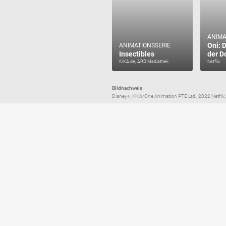
ANIMA
Oni: 
ANIMATIONSSERIE
Insectibles
der D
KiKA.de, ARD Mediathek
Netflix
Bildnachweis
Disney+, KiKA/One Animation PTE Ltd., 2022 Netflix,