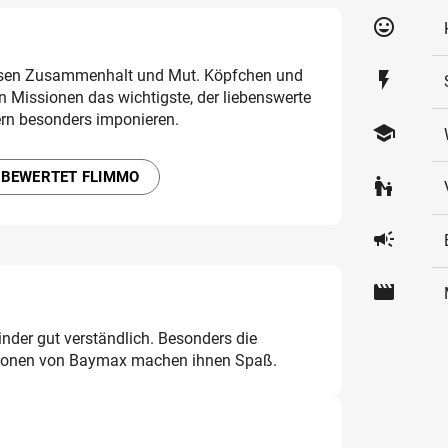
tag_faces
isen Zusammenhalt und Mut. Köpfchen und
flash_on
en Missionen das wichtigste, der liebenswerte
rn besonders imponieren.
school
 BEWERTET FLIMMO
escalator_warning
campaign
movie
inder gut verständlich. Besonders die
tionen von Baymax machen ihnen Spaß.