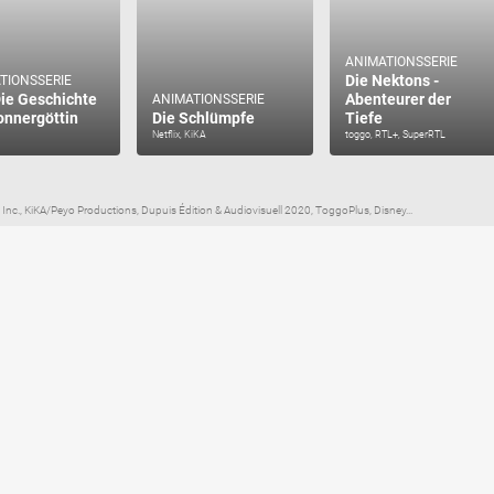
ANIMATIONSSERIE
Die Nektons -
TIONSSERIE
Die Geschichte
Abenteurer der
ANIMATIONSSERIE
onnergöttin
Die Schlümpfe
Tiefe
Netflix, KiKA
toggo, RTL+, SuperRTL
 Inc., KiKA/Peyo Productions, Dupuis Édition & Audiovisuell 2020, ToggoPlus, Disney...