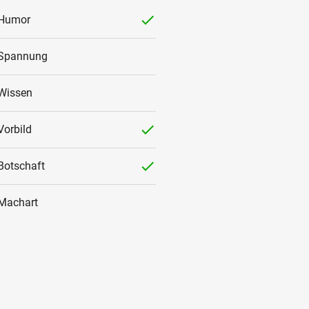
checked
Humor
Spannung
Wissen
checked
Vorbild
checked
Botschaft
Machart