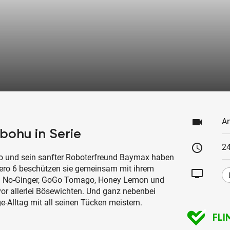
videocam
An
ohu in Serie
schedule
24
ro und sein sanfter Roboterfreund Baymax haben
 Hero 6 beschützen sie gemeinsam mit ihrem
tv
i No-Ginger, GoGo Tomago, Honey Lemon und
vor allerlei Bösewichten. Und ganz nebenbei
-Alltag mit all seinen Tücken meistern.
FLI