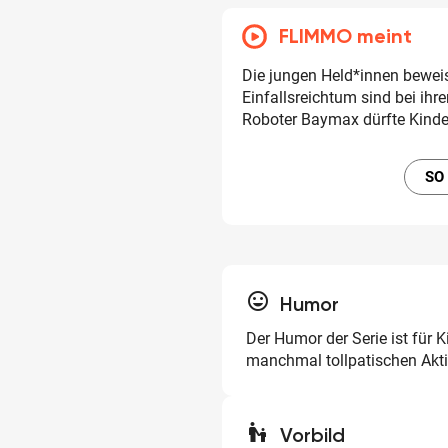
FLIMMO meint
Die jungen Held*innen bewe
Einfallsreichtum sind bei ihr
Roboter Baymax dürfte Kinde
SO
tag_faces
Humor
Der Humor der Serie ist für K
manchmal tollpatischen Ak
escalator_warning
Vorbild