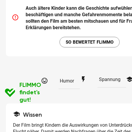
Auch ältere Kinder kann die Geschichte aufwühle
beschäftigen und manche Gefahrenmomente belas
error_outline
sollten den Film am besten mitschauen und für F
Erklärungen bereitstehen.
SO BEWERTET FLIMMO
flash_on
schoo
Spannung
tag_faces
Humor
FLIMMO
findet's
gut!
school
Wissen
Der Film bringt Kindern die Auswirkungen von Unterdrück
Flucht näher. Damit werden Nachfragen über die Zeit des