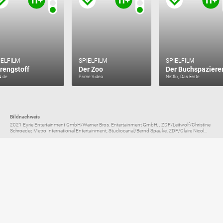
IELFILM
SPIELFILM
SPIELFILM
rengstoff
Der Zoo
Der Buchspaziere
A.de
Prime Video
Netflix, Das Erste
Bildnachweis
2021 Eyrie Entertainment GmbH/Warner Bros. Entertainment GmbH, , ZDF/Leitwolf/Christine
Schroeder, Metro International Entertainment, Studiocanal/Bernd Spauke, ZDF/Claire Nicol...