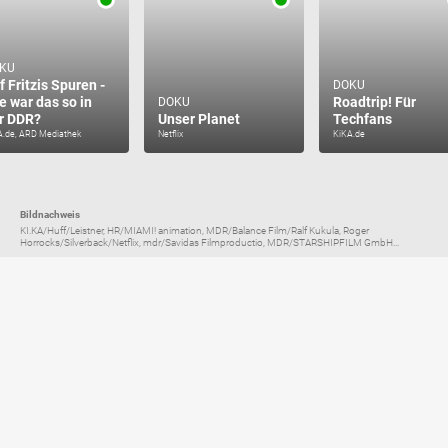
KU
f Fritzis Spuren -
DOKU
e war das so in
Roadtrip! Für
DOKU
r DDR?
Unser Planet
Techfans
A.de, ARD Mediathek
Netflix
KiKA.de
Bildnachweis
KI.KA/Huff/Leistner, HR/MIAMI! animation, MDR/Balance Film/Ralf Kukula, Roger
Horrocks/Silverback/Netflix, mdr/Savidas Filmproductio, MDR/STARSHIPFILM GmbH...