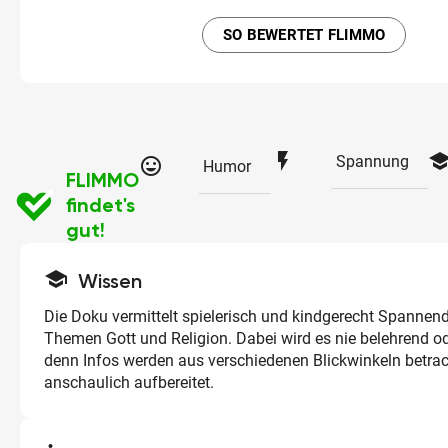
SO BEWERTET FLIMMO
flash_on
schoo
Spannung
tag_faces
Humor
FLIMMO
findet's
gut!
school
Wissen
Die Doku vermittelt spielerisch und kindgerecht Spannen
Themen Gott und Religion. Dabei wird es nie belehrend od
denn Infos werden aus verschiedenen Blickwinkeln betra
anschaulich aufbereitet.