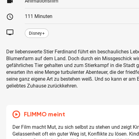
videocam
Animationsfilm
schedule
111 Minuten
tv
Disney+
Der liebenswerte Stier Ferdinand führt ein beschauliches Leb
Blumenfarm auf dem Land. Doch durch ein Missgeschick wird 
gefährliches Tier gehalten und zum Stierkampf in die Stadt g
erwarten ihn eine Menge turbulenter Abenteuer, die der friedf
seine ganz eigene Art zu bestehen weiß. Und so kann er am E
geliebtes Zuhause zurückkehren.
FLIMMO meint
Der Film macht Mut, zu sich selbst zu stehen und zeigt Ki
Gelassenheit oft ein guter Weg ist, Konflikte zu lösen. Ki