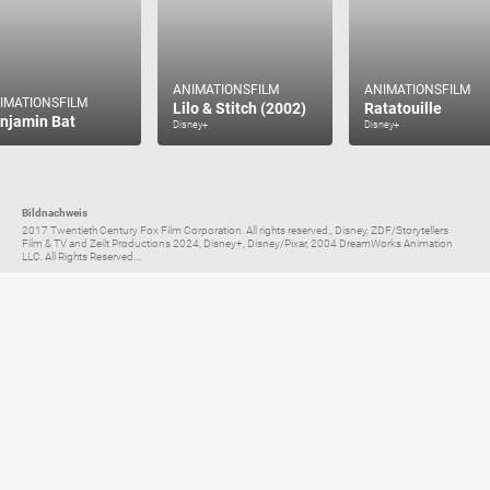
ANIMATIONSFILM
ANIMATIONSFILM
IMATIONSFILM
Lilo & Stitch (2002)
Ratatouille
njamin Bat
Disney+
Disney+
Bildnachweis
2017 Twentieth Century Fox Film Corporation. All rights reserved., Disney, ZDF/Storytellers
Film & TV and Zeilt Productions 2024, Disney+, Disney/Pixar, 2004 DreamWorks Animation
LLC. All Rights Reserved....