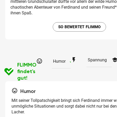
mittleren Grundschulalter dürfte vor allem der wilde Humor
chaotischen Abenteuer von Ferdinand und seinen Freund
ihnen Spaß.
SO BEWERTET FLIMMO
flash_on
schoo
Spannung
tag_faces
checked
Humor
FLIMMO
findet's
gut!
tag_faces
Humor
Mit seiner Tollpatschigkeit bringt sich Ferdinand immer w
unmögliche Situationen und sorgt dabei nicht nur bei den
Lacher.