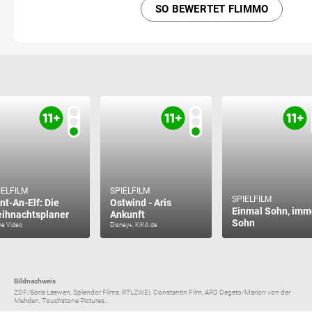
SO BEWERTET FLIMMO
IELFILM
SPIELFILM
SPIELFILM
nt-An-Elf: Die
Ostwind - Aris
Einmal Sohn, imm
ihnachtsplaner
Ankunft
Sohn
me Video
Disney+, KiKA.de
Bildnachweis
ZDF/Boris Laewen, Splendor Films, RTLZWEI, Constantin Film, ARD Degeto/Marion von der
Mehden, Touchstone Pictures...