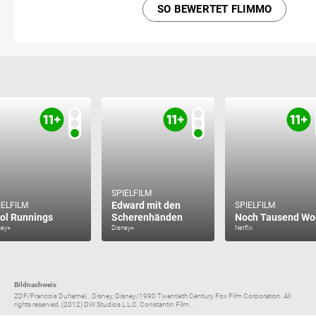
SO BEWERTET FLIMMO
SPIELFILM
Edward mit den
IELFILM
SPIELFILM
ol Runnings
Scherenhänden
Noch Tausend Wo
ney+
Disney+
Netflix
Bildnachweis
ZDF/Francois Duhamel, , Disney, Disney/1990 Twentieth Century Fox Film Corporation. All
rights reserved, (2012) DW Studios L.L.C, Constantin Film...