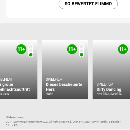
SO BEWERTET FLIMMO
IELFILM
SPIELFILM
r große
Dieses bescheuerte
SPIELFILM
ihnachtsauftritt
Herz
Dirty Dancing
me Video
Netflix
Kino, RTL+, SuperRTL
Bildnachweis
2011 Summit Entertainment, LLC. All rights reserved., Disney+, ABC Family, Netflix, Splendor
Films, RTL II...