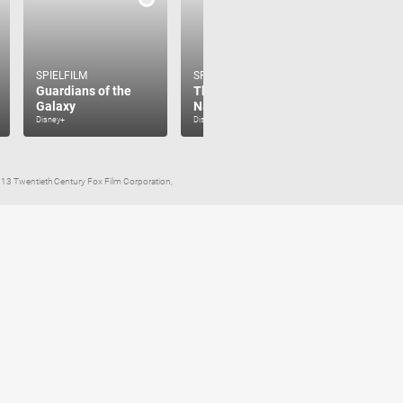
SPIELFILM
SPIELFILM
Guardians of the
The Watch -
SPIELFILM
Galaxy
Nachbarn der 3. Art
Hangove
Disney+
Disney+
Netflix
2013 Twentieth Century Fox Film Corporation,