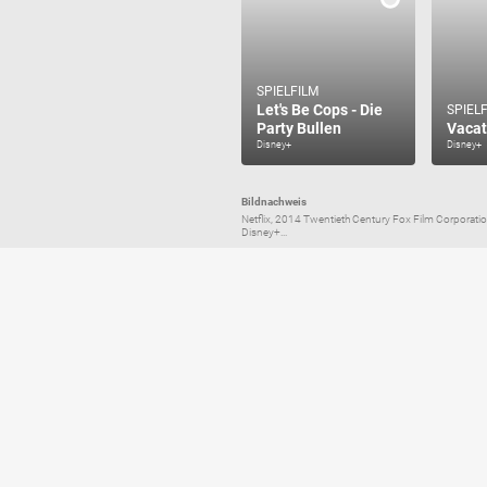
SPIELFILM
Let's Be Cops - Die
SPIEL
Party Bullen
Vacat
Disney+
Disney+
Bildnachweis
Netflix, 2014 Twentieth Century Fox Film Corporati
Disney+...