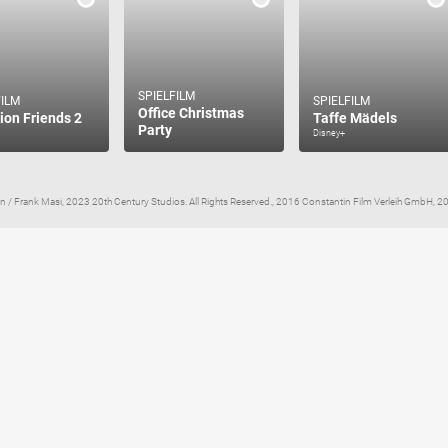
SPIELFILM
FILM
SPIELFILM
Office Christmas
ion Friends 2
Taffe Mädels
Party
Disney+
on / Frank Masi, 2023 20th Century Studios. All Rights Reserved., 2016 Constantin Film Verleih GmbH, 