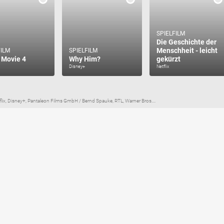
SPIELFILM
Die Geschichte der
Menschheit - leicht
FILM
SPIELFILM
 Movie 4
Why Him?
gekürzt
Disney+
Netflix
flix, Disney+, Pantaleon Films GmbH / Bernd Spauke, RTL, Warner Bros....