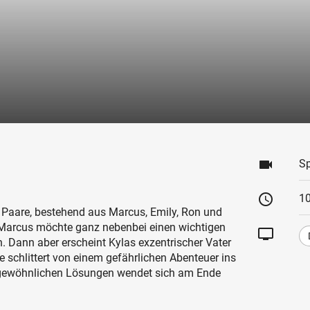
videocam
Sp
schedule
1
n Paare, bestehend aus Marcus, Emily, Ron und
 Marcus möchte ganz nebenbei einen wichtigen
tv
. Dann aber erscheint Kylas exzentrischer Vater
e schlittert von einem gefährlichen Abenteuer ins
ungewöhnlichen Lösungen wendet sich am Ende