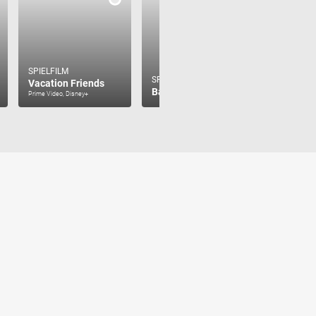
SPIELFILM
SPIELFILM
SPIELFILM
Vacation Friends
Ballermann 6
War Dog
Prime Video, Disney+