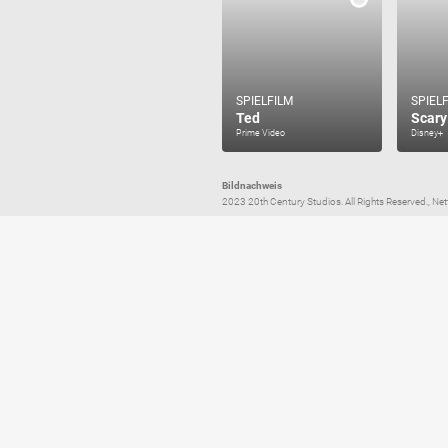
SPIELFILM
SPIEL
Ted
Scary
Prime Video
Disney+
Bildnachweis
2023 20th Century Studios. All Rights Reserved., Net