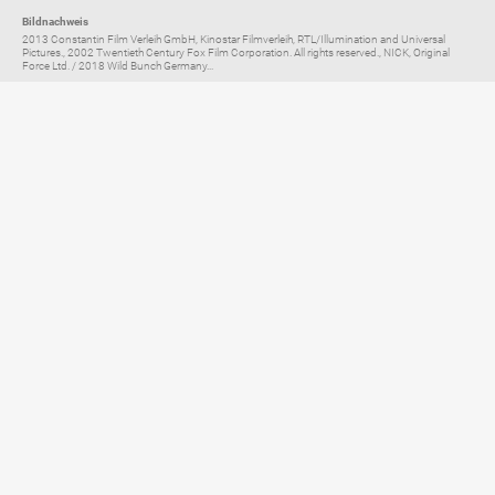
Bildnachweis
2013 Constantin Film Verleih GmbH, Kinostar Filmverleih, RTL/Illumination and Universal
Pictures., 2002 Twentieth Century Fox Film Corporation. All rights reserved., NICK, Original
Force Ltd. / 2018 Wild Bunch Germany...
Elternratgeber für
TV, Streaming & YouTube