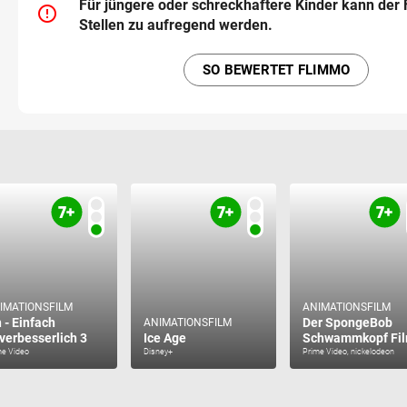
Für jüngere oder schreckhaftere Kinder kann der 
error_outline
Stellen zu aufregend werden.
SO BEWERTET FLIMMO
IMATIONSFILM
ANIMATIONSFILM
h - Einfach
Der SpongeBob
ANIMATIONSFILM
verbesserlich 3
Ice Age
Schwammkopf Fi
me Video
Disney+
Prime Video, nickelodeon