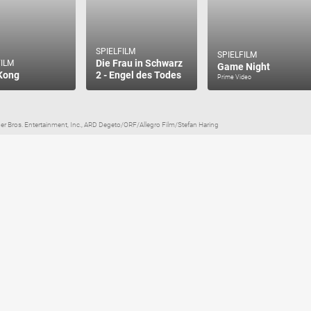
SPIELFILM
SPIELFILM
Die Frau in Schwarz
FILM
Game Night
Kong
2 - Engel des Todes
Prime Video
Warner Bros. Entertainment, Inc., ARD Degeto/ORF/Allegro Film/Stefan Haring