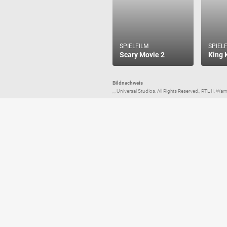
SPIELFILM
SPIEL
Scary Movie 2
King 
Bildnachweis
, , Universal Studios. All Rights Reserved., RTL II, 