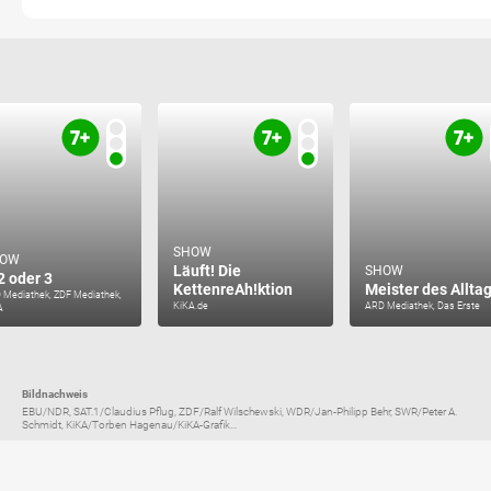
SHOW
HOW
Läuft! Die
SHOW
 2 oder 3
KettenreAh!ktion
Meister des Allta
 Mediathek, ZDF Mediathek,
KiKA.de
ARD Mediathek, Das Erste
A
Bildnachweis
EBU/NDR, SAT.1/Claudius Pflug, ZDF/Ralf Wilschewski, WDR/Jan-Philipp Behr, SWR/Peter A.
Schmidt, KiKA/Torben Hagenau/KiKA-Grafik...