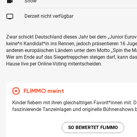
videocam
Show
tv
Derzeit nicht verfügbar
Zwar schickt Deutschland dieses Jahr bei dem „Junior Eurov
keine*n Kandidat*in ins Rennen, jedoch präsentieren 16 Jug
anderen europäischen Ländern unter dem Motto „Spin the Ma
Wer am Ende auf das Siegertreppchen steigen darf, kann da
Hause live per Online-Voting mitentscheiden.
FLIMMO meint
Kinder fiebern mit ihren gleichaltrigen Favorit*innen mit. D
faszinierende Tanzeinlagen und originelle Bühnenshows be
SO BEWERTET FLIMMO