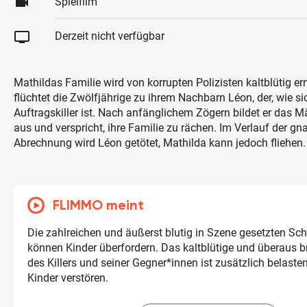
videocam
Spielfilm
tv
Derzeit nicht verfügbar
Mathildas Familie wird von korrupten Polizisten kaltblütig er
flüchtet die Zwölfjährige zu ihrem Nachbarn Léon, der, wie sic
Auftragskiller ist. Nach anfänglichem Zögern bildet er das Mä
aus und verspricht, ihre Familie zu rächen. Im Verlauf der g
Abrechnung wird Léon getötet, Mathilda kann jedoch fliehen.
FLIMMO meint
Die zahlreichen und äußerst blutig in Szene gesetzten S
können Kinder überfordern. Das kaltblütige und überaus b
des Killers und seiner Gegner*innen ist zusätzlich belast
Kinder verstören.