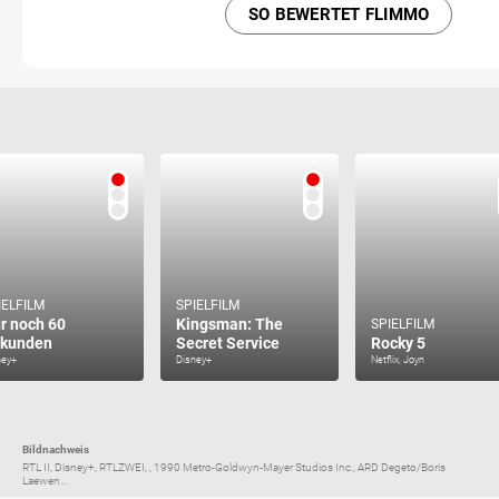
SO BEWERTET FLIMMO
IELFILM
SPIELFILM
r noch 60
Kingsman: The
SPIELFILM
kunden
Secret Service
Rocky 5
ney+
Disney+
Netflix, Joyn
Bildnachweis
RTL II, Disney+, RTLZWEI, , 1990 Metro-Goldwyn-Mayer Studios Inc., ARD Degeto/Boris
Laewen...