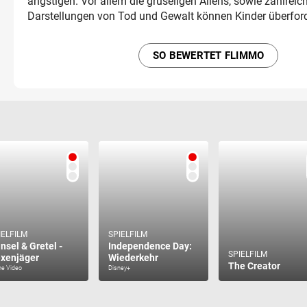
ängstigen. Vor allem die gruseligen Aliens, sowie zahlreich
Darstellungen von Tod und Gewalt können Kinder überfor
SO BEWERTET FLIMMO
IELFILM
SPIELFILM
nsel & Gretel -
Independence Day:
SPIELFILM
xenjäger
Wiederkehr
The Creator
me Video
Disney+