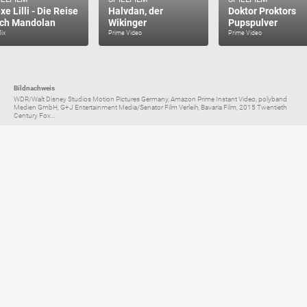
xe Lilli - Die Reise
Halvdan, der
Doktor Proktors
ch Mandolan
Wikinger
Pupspulver
lix
Prime Video
Prime Video
Bildnachweis
WDR/Walt Disney Studios Motion Pictures Germany, Amazon Prime Instant Video, polyband
Medien GmbH, G+J Entertainment Media/Senator Film Verleih, Bavaria Film, 2015 Twentieth
Century Fox...