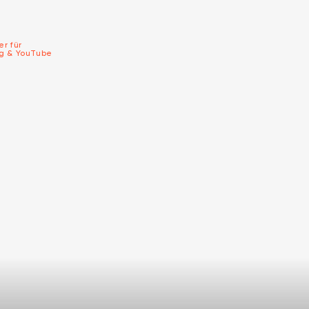
er für
ng & YouTube