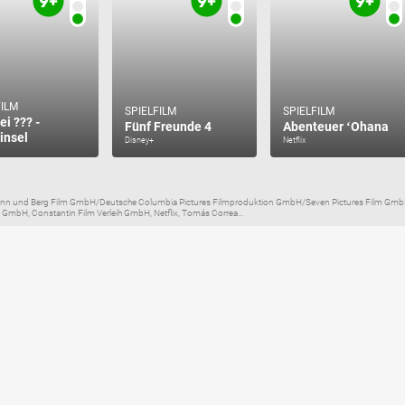
FILM
SPIELFILM
SPIELFILM
ei ??? -
Fünf Freunde 4
Abenteuer ʻOhana
insel
Disney+
Netflix
n und Berg Film GmbH/Deutsche Columbia Pictures Filmproduktion GmbH/Seven Pictures Film Gmb
mbH, Constantin Film Verleih GmbH, Netflix, Tomás Correa...