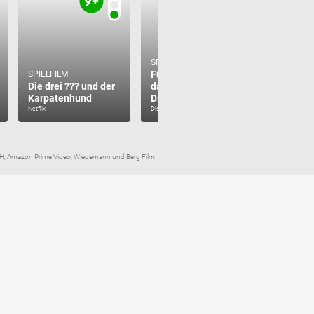
SPIELFILM
Fünf Freunde und
SPIELFILM
SPIELFILM
Die drei ??? und der
das Tal der
High Sch
Karpatenhund
Dinosaurier
2
Netflix
Disney+
Disney+
H, Amazon Prime Video, Wiedemann und Berg Film