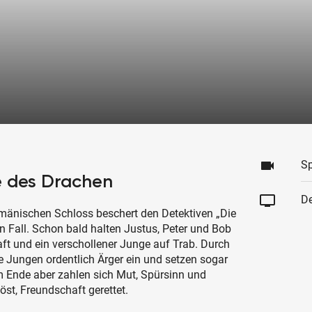
videocam
Sp
e des Drachen
tv
De
umänischen Schloss beschert den Detektiven „Die
en Fall. Schon bald halten Justus, Peter und Bob
ft und ein verschollener Junge auf Trab. Durch
e Jungen ordentlich Ärger ein und setzen sogar
m Ende aber zahlen sich Mut, Spürsinn und
st, Freundschaft gerettet.