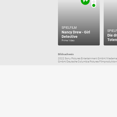
SPIELFILM
SPIEL
Nancy Drew - Girl
Die dr
Detective
Toten
Prime Video
Bildnachweis
2022 Sony Pictures Entertainment GmbH/Wiedeman
GmbH/Deutsche Columbia Pictures Filmproduktion G