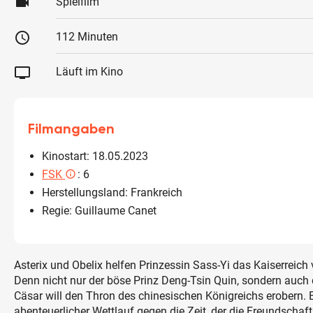
videocam
Spielfilm
schedule
112 Minuten
tv
Läuft im Kino
Filmangaben
Kinostart: 18.05.2023
FSK
: 6
info_outlined
Herstellungsland: Frankreich
Regie: Guillaume Canet
Asterix und Obelix helfen Prinzessin Sass-Yi das Kaiserreich 
Denn nicht nur der böse Prinz Deng-Tsin Quin, sondern auch
Cäsar will den Thron des chinesischen Königreichs erobern. 
abenteuerlicher Wettlauf gegen die Zeit, der die Freundschaft