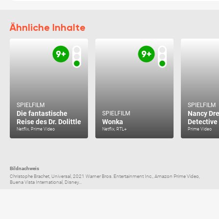
Ähnliche Inhalte
SPIELFILM
SPIELFILM
Die fantastische
Nancy Dre
SPIELFILM
Reise des Dr. Dolittle
Wonka
Detective
Netflix, Prime Video
Netflix, RTL+
Prime Video
Bildnachweis
Christophe Brachet, Universal, 2021 Warner Bros. Entertainment Inc., Amazon Prime Video,
Buena Vista International, Disney...