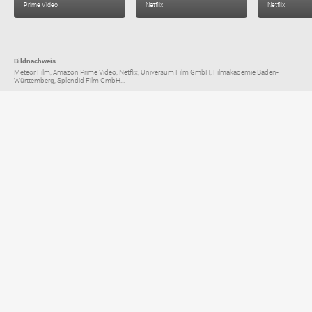
Prime Video
Netflix
Netflix
Bildnachweis
Meteor Film, Amazon Prime Video, Netflix, Universum Film GmbH, Filmakademie Baden-
Württemberg, Splendid Film GmbH...