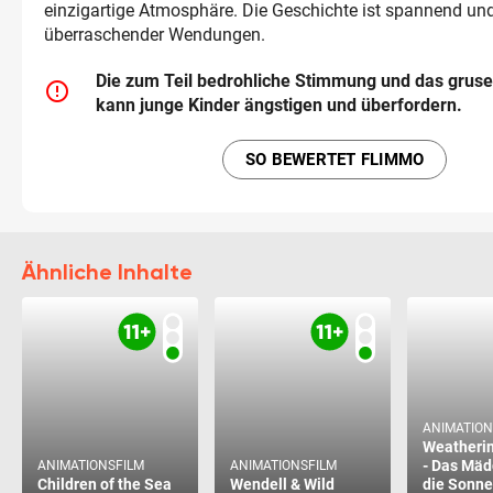
einzigartige Atmosphäre. Die Geschichte ist spannend und 
überraschender Wendungen.
Die zum Teil bedrohliche Stimmung und das gruse
error_outline
kann junge Kinder ängstigen und überfordern.
SO BEWERTET FLIMMO
Ähnliche Inhalte
ANIMATION
Weatherin
- Das Mäd
ANIMATIONSFILM
ANIMATIONSFILM
Children of the Sea
Wendell & Wild
die Sonne