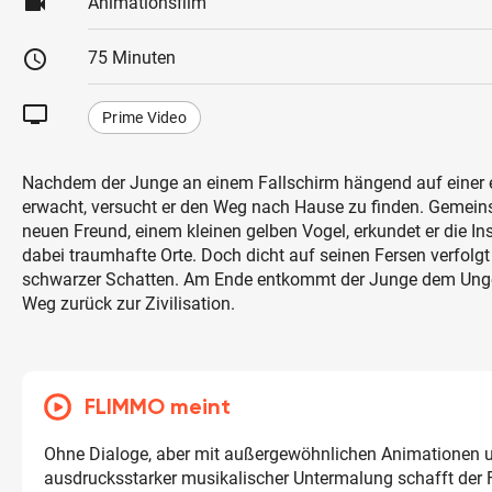
videocam
Animationsfilm
schedule
75 Minuten
tv
Prime Video
Nachdem der Junge an einem Fallschirm hängend auf einer 
erwacht, versucht er den Weg nach Hause zu finden. Gemei
neuen Freund, einem kleinen gelben Vogel, erkundet er die In
dabei traumhafte Orte. Doch dicht auf seinen Fersen verfolgt 
schwarzer Schatten. Am Ende entkommt der Junge dem Unge
Weg zurück zur Zivilisation.
FLIMMO meint
Ohne Dialoge, aber mit außergewöhnlichen Animationen 
ausdrucksstarker musikalischer Untermalung schafft der 