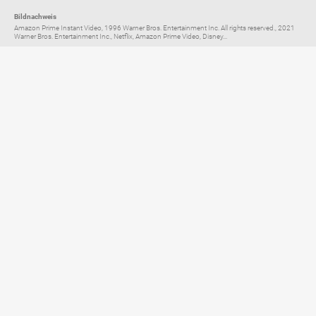
Bildnachweis
Amazon Prime Instant Video, 1996 Warner Bros. Entertainment Inc. All rights reserved., 2021
Warner Bros. Entertainment Inc., Netflix, Amazon Prime Video, Disney...
Elternratgeber für
TV, Streaming & YouTube