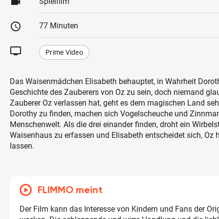
videocam
Spielfilm
schedule
77 Minuten
tv
Prime Video
Das Waisenmädchen Elisabeth behauptet, in Wahrheit Dorot
Geschichte des Zauberers von Oz zu sein, doch niemand glaub
Zauberer Oz verlassen hat, geht es dem magischen Land seh
Dorothy zu finden, machen sich Vogelscheuche und Zinnman
Menschenwelt. Als die drei einander finden, droht ein Wirbel
Waisenhaus zu erfassen und Elisabeth entscheidet sich, Oz h
lassen.
FLIMMO meint
Der Film kann das Interesse von Kindern und Fans der Ori