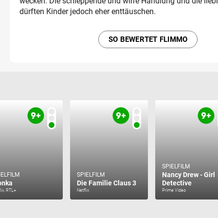
wecken. Die schleppende und wirre Handlung und die lieb
dürften Kinder jedoch eher enttäuschen.
SO BEWERTET FLIMMO
SPIELFILM
Nancy Drew - Girl
IELFILM
SPIELFILM
onka
Die Familie Claus 3
Detective
lix, RTL+
Netflix
Prime Video