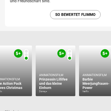
und Freundschaft sind.
SO BEWERTET FLIMMO
ANIMATIONSFILM
ANIMATIONSFILM
Prinzessin Lillifee
Barbie
IMATIONSFILM
e Action Pack
und das kleine
Meerjungfrauen-
ves Christmas
Einhorn
Power
lix
Disney+
Netflix