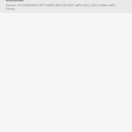
Bildnachweis
Disney+, WUNDERWERK/OETINGER/LEONINE/ZDF, Netflix 2022, 2022 Mattel, netflix,
Disney...
Elternratgeber für
TV, Streaming & YouTube