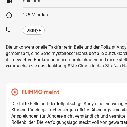
videocam
Spielfilm
schedule
125 Minuten
tv
Disney+
Die unkonventionelle Taxifahrerin Belle und der Polizist And
gemeinsam, eine Serie mysteriöser Banküberfälle aufzuklären.
der gewieften Bankräuberinnen durchschauen und diese stel
verursachen sie das denkbar größte Chaos in den Straßen N
FLIMMO meint
Die taffe Belle und der tollpatschige Andy sind ein witzig
Kindern für einige Lacher sorgen dürfte. Allerdings sind vi
Anspielungen für Jüngere nicht verständlich und vermitte
Rollenbilder. Die Verfolgungsjagd steckt voll von gewalttä