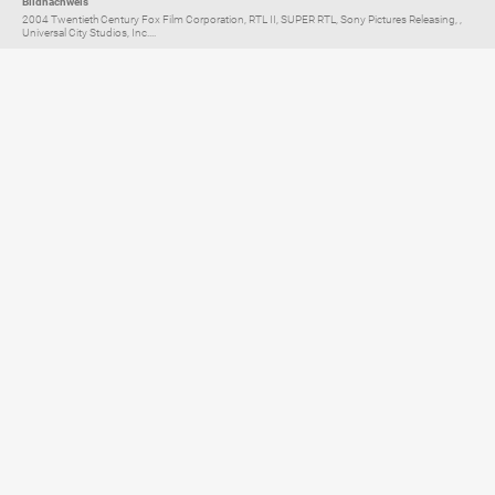
Bildnachweis
2004 Twentieth Century Fox Film Corporation, RTL II, SUPER RTL, Sony Pictures Releasing, ,
Universal City Studios, Inc....
Elternratgeber für
TV, Streaming & YouTube