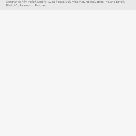
Constantin Film Verleih GmbH / Lucia Faraig, Columbia Pictures Industries, Inc. and Beverly
Blvd LLC., Paramount Pictures...
Elternratgeber für
TV, Streaming & YouTube