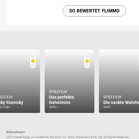
SO BEWERTET FLIMMO
SPIELFILM
Das perfekte
IELFILM
SPIELFILM
cky Stanicky
Geheimnis
Die nackte Wahrhe
me Video
Netflix
Netflix
Bildnachweis
ZDF/Macall Polay, Universal City Studios, Inc., Ricky Productions Pty Ltd. All Rights Reserved.,