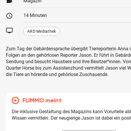
videocam
Magazin
schedule
14 Minuten
tv
ARD Mediathek
Zum Tag der Gebärdensprache übergibt Tierreporterin Anna i
Folgen an den gehörlosen Reporter Jason. Er führt in Gebär
Sendung und besucht Haustiere und ihre Besitzer*innen. Vo
Quarter Horse bis zum Assistenzhund vermittelt Jason viel 
die Tiere an hörende und gehörlose Zuschauende.
FLIMMO meint
Die inklusive Gestaltung des Magazins kann Vorurteile a
Wissen vermitteln. Der neugierige Jason ist dabei ein posit