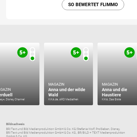
SO BEWERTET FLIMMO
MAGAZIN
MAGAZIN
Anna und der wilde
Anna und die
GAZIN
erduell
Wald
Haustiere
ney+, Disney Channel
KiKA.de, ARD Mediathek
KiKA, Das Erste
Bildnachweis
BR/Text und Bild Medienproduktion GmbH & Co. KG/Stefanie Wolf, ProSieben, Disney,
BR/Text und Bild Medienproduktion GmbH & Co. KG., BR/BILD + TEXT Medienproduktion
GmbH & Co. KG., ...