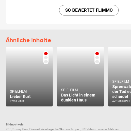
SO BEWERTET FLIMMO
Ähnliche Inhalte
SPIELFILM
Spreewald
SPIELFILM
der Tod e
SPIELFILM
Das Licht in einem
Lieber Kurt
scheidet
dunklen Haus
Prime Video
ZDF Mediathek
Bildnachweis
ZDF/Conny Klein, Filmwelt Verleihagentur/Gordon Timpen, ZDF/Marion von der Mehden,