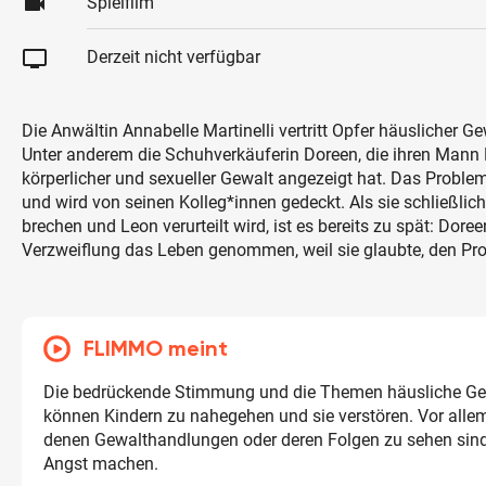
videocam
Spielfilm
tv
Derzeit nicht verfügbar
Die Anwältin Annabelle Martinelli vertritt Opfer häuslicher Ge
Unter anderem die Schuhverkäuferin Doreen, die ihren Man
körperlicher und sexueller Gewalt angezeigt hat. Das Problem:
und wird von seinen Kolleg*innen gedeckt. Als sie schließlic
brechen und Leon verurteilt wird, ist es bereits zu spät: Dore
Verzweiflung das Leben genommen, weil sie glaubte, den Proz
FLIMMO meint
Die bedrückende Stimmung und die Themen häusliche Ge
können Kindern zu nahegehen und sie verstören. Vor allem
denen Gewalthandlungen oder deren Folgen zu sehen sind
Angst machen.