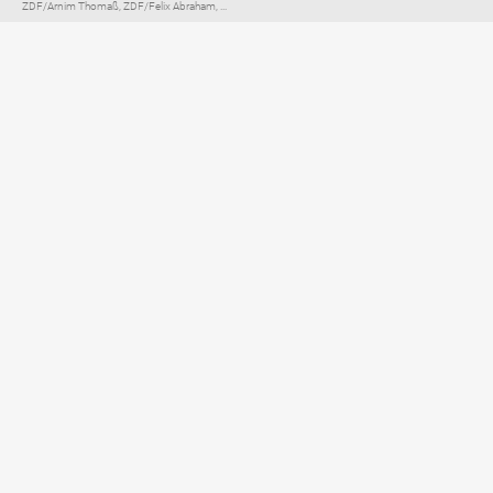
ZDF/Arnim Thomaß, ZDF/Felix Abraham, ...
Elternratgeber für
TV, Streaming & YouTube
Impressum
Datenschutzerklärung
Netiquette
Über FLIMMO