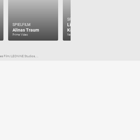
SPIELFILM
SPIELFILM
Lilly und die
Immenhof
SPIELFILM
Alinas Traum
Kängurus
große Ve
Prime Video
Netflix
Prime Video
es Film/LEONINE Studios, ...