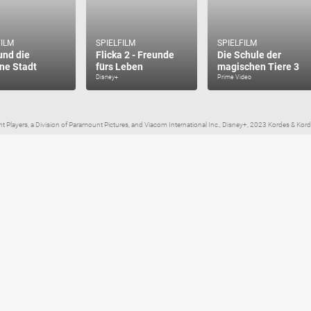
FILM
SPIELFILM
SPIELFILM
und die
Flicka 2 - Freunde
Die Schule der
ne Stadt
fürs Leben
magischen Tiere 3
Disney+
Prime Video
layers, a Division of Paramount Pictures, and Viacom International Inc., Disney+, 2023 Kordes & Kord