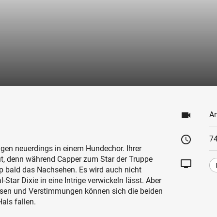
videocam
An
schedule
74
en neuerdings in einem Hundechor. Ihrer
ut, denn während Capper zum Star der Truppe
tv
ap bald das Nachsehen. Es wird auch nicht
Star Dixie in eine Intrige verwickeln lässt. Aber
ssen und Verstimmungen können sich die beiden
als fallen.