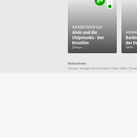
ANIMATIONSFILM
Alvin und die
ANIMA
Chipmunks - Der
Barbi
Kinofilm
der D
Disney+
Netflix
Bildnachweis
Disney+, Amazon Prime Instant Video, Netflix, Disney