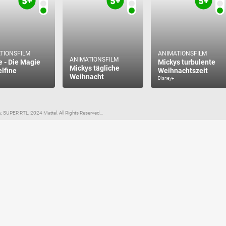
TIONSFILM
ANIMATIONSFILM
ANIMATIONSFILM
e - Die Magie
Mickys turbulente
Mickys tägliche
elfine
Weihnachtszeit
Weihnacht
Disney+
, SUPER RTL, 2024 Mattel. All Rights Reserved...